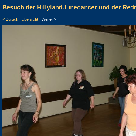
Besuch der Hillyland-Linedancer und der Red
< Zurück
|
Übersicht
|
Weiter >