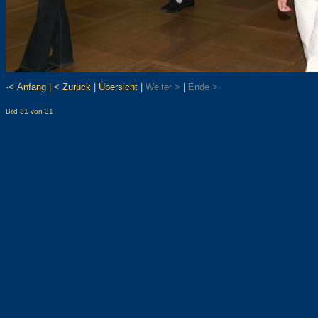
·< Anfang
|
< Zurück
|
Übersicht
|
Weiter >
|
Ende >·
Bild 31 von 31