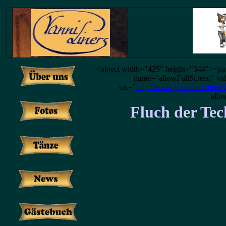
<object width="425" height="344"><p
name="allowFullScreen" va
src="
http://www.youtube.com/
allo
Fluch der Techn